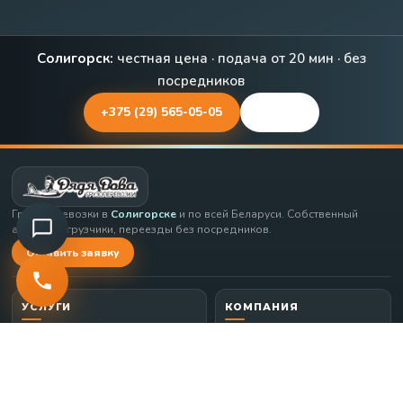
Солигорск:
честная цена · подача от 20 мин · без
посредников
+375 (29) 565-05-05
Заявка
Грузоперевозки в
Солигорске
и по всей Беларуси. Собственный
автопарк, грузчики, переезды без посредников.
Оставить заявку
УСЛУГИ
КОМПАНИЯ
Перевозка
Бытовая
О компании
Цены
мебели
техника
Отзывы
Контакты
Стройматериалы
Вывоз мусора
Сотрудничество
Новости