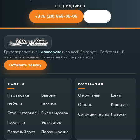
посредников
+375 (29) 565-05-05
Заявка
Грузоперевозки в
Солигорске
и по всей Беларуси. Собственный
автопарк, грузчики, переезды без посредников.
Оставить заявку
УСЛУГИ
КОМПАНИЯ
Перевозка
Бытовая
О компании
Цены
мебели
техника
Отзывы
Контакты
Стройматериалы
Вывоз мусора
Сотрудничество
Новости
Грузчики
Эвакуатор
Попутный груз
Пассажирские